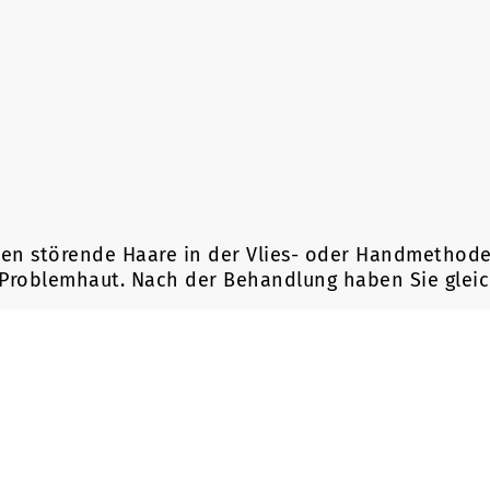
en störende Haare in der Vlies- oder Handmethode
er Problemhaut. Nach der Behandlung haben Sie gle
ngen beraten wir Sie ausführlich über die Haaren
rende Bereiche und informieren Sie über die Daue
atürliche Inhaltsstoffe, somit bleiben auf der Ha
auen sowie auch für Männer bestens geeignet. Die 