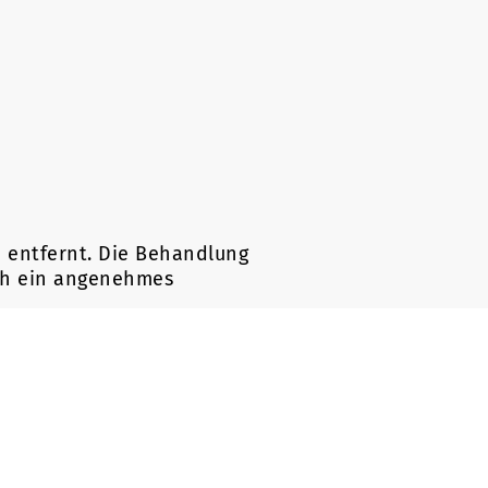
 entfernt. Die Behandlung
ich ein angenehmes
tfernung mit Waxing,
r der Behandlung. Die
ut keine Rückstände
auf Körpertemperatur