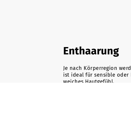
Enthaarung
Je nach Körperregion werd
ist ideal für sensible od
weiches Hautgefühl.
Angenehm und effektiv
Bei Ihren ersten Behandlu
analysieren die zu enthaa
Waxingpaste enthält nur n
zurück. Waxing ist für Fr